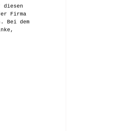
r diesen 
der Firma 
n. Bei dem 
inke, 